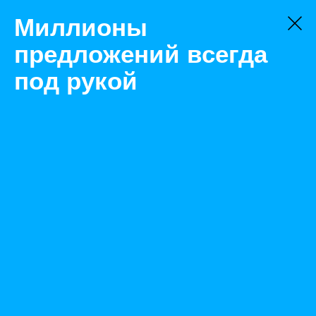
Миллионы
предложений всегда
под рукой
Не нашли, что искали?
Оставьте заявку на поиск
Фильтр
Цена:
ок
-
₽
Найденные объявления