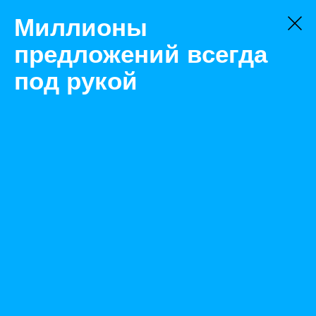
Миллионы
предложений всегда
под рукой
Аренда
Грузовой
Краснодар
Аренда АТЗ
Назад
Размещено Apr 29, 2022 8:20:46 AM
Просмотры: 653
Телефон: 0