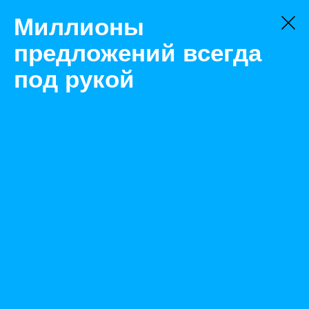
Миллионы
предложений всегда
под рукой
Аренда
Грузовой
Краснодар
Аренда поливомойки КО 823 на базе КАМАЗ 53215
Назад
Размещено Apr 29, 2022 8:18:26 AM
Просмотры: 667
Телефон: 0