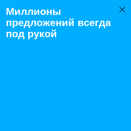
Миллионы
предложений всегда
под рукой
Аренда
Промышленное оборудование
Новосибирск
В аренду рюмка для бетона
Назад
Размещено Mar 1, 2023 7:23:53 AM
Просмотры: 495
Телефон: 0