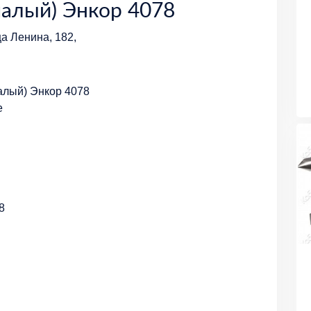
малый) Энкор 4078
ца Ленина, 182,
алый) Энкор 4078
е
8