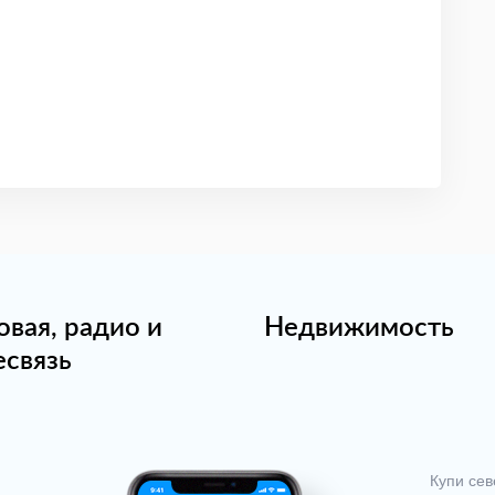
овая, радио и
Недвижимость
есвязь
Купи сев