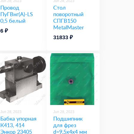
Jun 28, 2023
Jun 28, 2023
Провод
Стол
ПуГВнг(A)-LS
поворотный
0,5 белый
СПГВ150
MetalMaster
6 ₽
31833 ₽
Jun 28, 2023
Jun 28, 2023
Бабка упорная
Подшипник
К413, 414
для фрез
Энкор 23405
d=9,5х4х4 мм