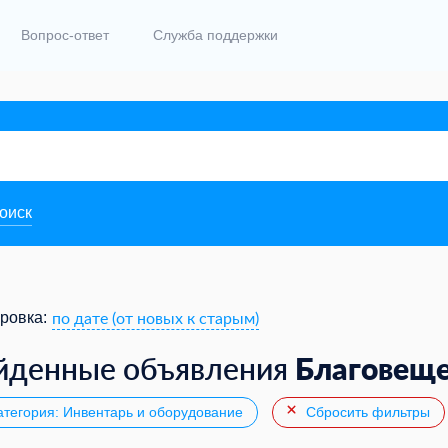
Вопрос-ответ
Служба поддержки
поиск
по дате (от новых к старым)
ровка:
Благовещ
йденные объявления
тегория: Инвентарь и оборудование
Сбросить фильтры