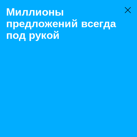
Миллионы
предложений всегда
под рукой
Товары
Бытовки
Челябинск
БРИГАДНЫЙ ДОМИК 400*2250
Назад
Размещено Jul 21, 2021 11:27:04 AM
Просмотры: 391
Телефон: 0