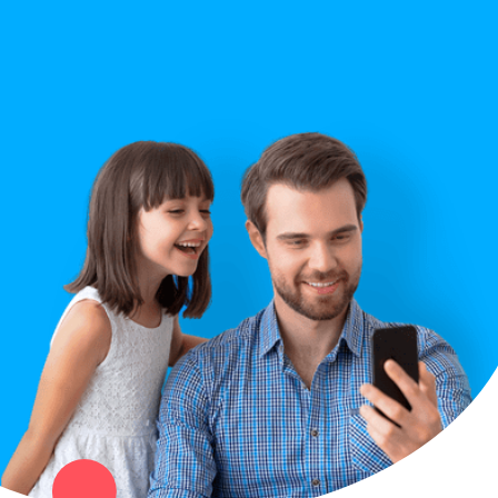
Строительство
Правила сайта
Вопрос ответ
Служба поддержки
Политика конфиденциальности
Купи север - уникальный сервис объявлений для частных лиц
и организаций в рамках нашего севера.
Не нашел нужную вещь или услугу в каталоге? Оставь запрос
оператору. Мы сами найдем все, что нужно. Тебе остается
только ждать звонка.