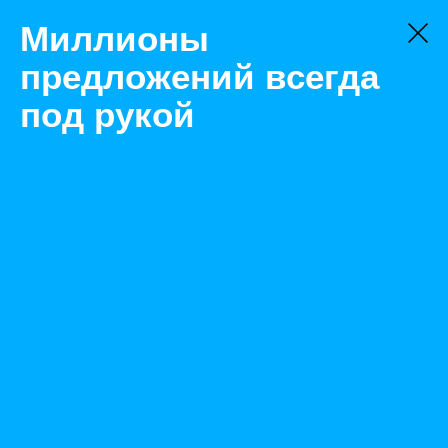
Миллионы
предложений всегда
под рукой
Не нашли, что искали?
Оставьте заявку на поиск
Фильтр
Цена:
ок
-
₽
Найденные объявления