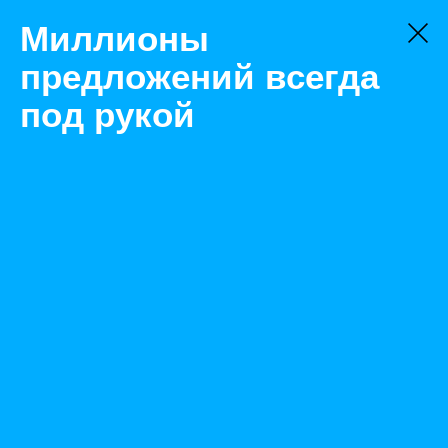
Миллионы
предложений всегда
под рукой
Товары
Фитинги
Челябинск
Муфта со звёздочкой 100
Назад
Размещено Apr 4, 2022 10:14:28 AM
Просмотры: 808
Телефон: 0