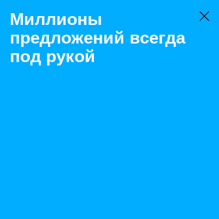
Миллионы
предложений всегда
под рукой
Товары
Закрытый кузов
Челябинск
МАШИНА СНЕГОУБОРОЧНАЯ ШАССИ АВТОМОБИЛЯ
УРАЛ 4320-1122-41
Назад
Размещено Aug 5, 2021 11:55:48 AM
Просмотры: 632
Телефон: 0