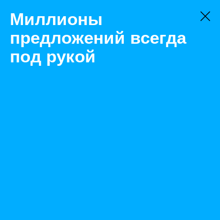
Миллионы
предложений всегда
под рукой
Товары
Ходовая часть и трансмиссия
Челябинск
Вал-шестерня m=8 z=9, (i=121), 3 пара
Назад
Размещено Jun 21, 2021 12:00:23 PM
Просмотры: 517
Телефон: 0