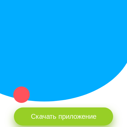
Вопрос ответ
Служба поддержки
Политика конфиденциальности
Купи север - уникальный сервис объявлений для частных лиц
и организаций в рамках нашего севера.
Не нашел нужную вещь или услугу в каталоге? Оставь запрос
оператору. Мы сами найдем все, что нужно. Тебе остается
только ждать звонка.
Скачать приложение