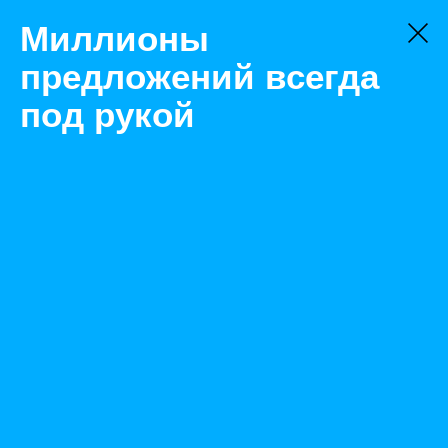
Миллионы
предложений всегда
под рукой
Товары
Комплектующие
Екатеринбург
Фреза торцевая насадная 125 мм
Назад
Размещено May 11, 2023 7:38:04 AM
Просмотры: 313
Телефон: 0