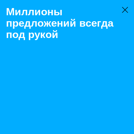
Миллионы
предложений всегда
под рукой
Товары
Комплектующие
Екатеринбург
Колесо асфальтоукладочной машины (облицовка)
Назад
Размещено May 2, 2023 8:00:23 AM
Просмотры: 249
Телефон: 0