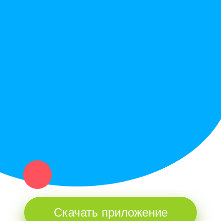
Вопрос ответ
Служба поддержки
Политика конфиденциальности
Купи север - уникальный сервис объявлений для частных лиц
и организаций в рамках нашего севера.
Не нашел нужную вещь или услугу в каталоге? Оставь запрос
оператору. Мы сами найдем все, что нужно. Тебе остается
только ждать звонка.
Скачать приложение