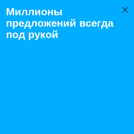
Миллионы
предложений всегда
под рукой
Товары
Складское оборудование
Екатеринбург
Домкрат кабельный винтовой ДК-5ВП,
профессиональный, до 5000 кг до №22, в комплекте с
осью 1750/48
Назад
Размещено Jun 19, 2023 8:29:54 AM
Просмотры: 342
Телефон: 0