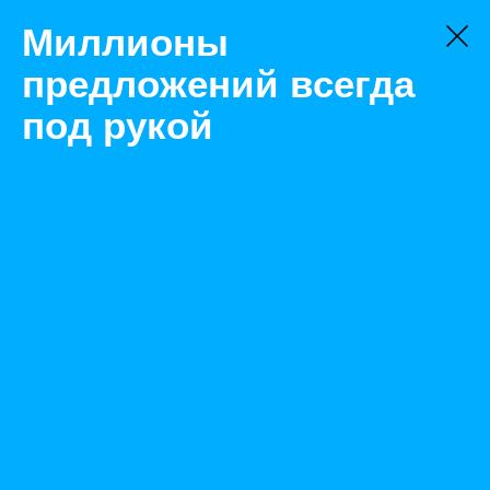
Миллионы
предложений всегда
под рукой
Товары
Процессоры
Екатеринбург
Intel xeon e5-2630 6/12 2,30-2,80ghz lga 2011
Назад
Размещено Jul 19, 2021 2:13:09 PM
Просмотры: 455
Телефон: 0