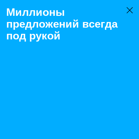
Миллионы
предложений всегда
под рукой
Не нашли, что искали?
Оставьте заявку на поиск
Фильтр
Цена:
ок
-
₽
Найденные объявления