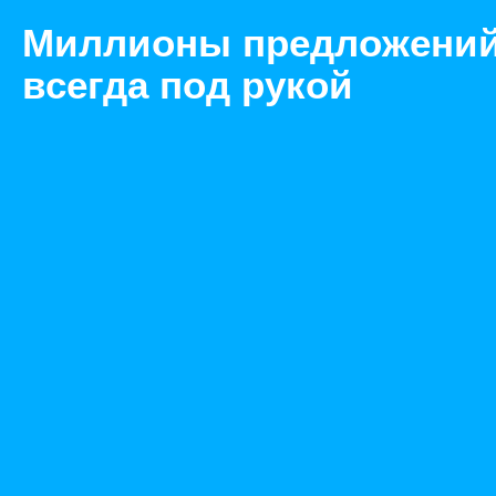
Миллионы предложени
всегда под рукой
Товары
Процессоры
Екатеринбург
Процессор Intel i7-3930K - lga2011, 32 нм, 6 ядер
Назад
Размещено Jul 17, 2021 1:53:49 PM
Просмотры: 569
Телефон: 0