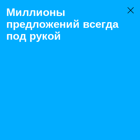
Миллионы
предложений всегда
под рукой
Товары
Пневмоинструмент
Хабаровск
Гайкорез ГР10 Полидэк
Назад
Размещено Jan 10, 2023 7:19:54 AM
Просмотры: 287
Телефон: 0