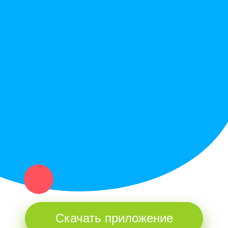
Вопрос ответ
Служба поддержки
Политика конфиденциальности
Купи север - уникальный сервис объявлений для частных лиц
и организаций в рамках нашего севера.
Не нашел нужную вещь или услугу в каталоге? Оставь запрос
оператору. Мы сами найдем все, что нужно. Тебе остается
только ждать звонка.
Скачать приложение