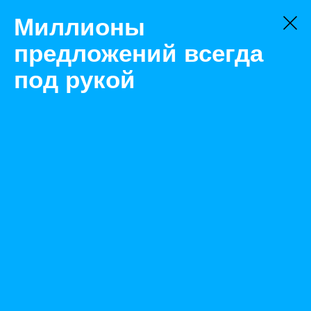
Миллионы
предложений всегда
под рукой
Товары
Насосы и насосные станции
Иркутск
Насос ручной для домкрата TOR HHB-700S
(двусторонний домкрат 20-100 т)
Назад
Размещено Apr 14, 2022 1:30:28 PM
Просмотры: 436
Телефон: 0