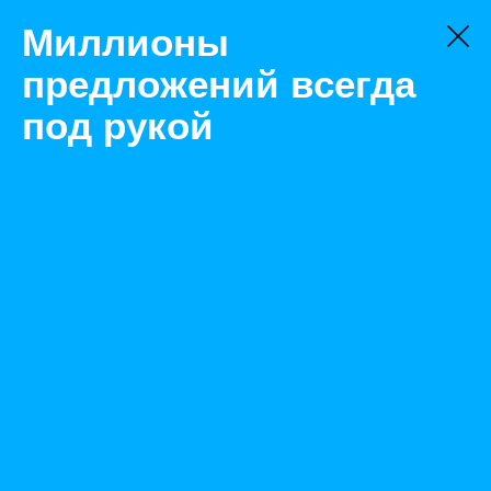
Миллионы
предложений всегда
под рукой
Товары
Вентиляционное оборудование
Калининград
60-30/2D вентилятор канальный прямоугольный
Назад
Размещено Aug 5, 2022 8:46:11 AM
Просмотры: 501
Телефон: 0