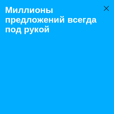
Миллионы
предложений всегда
под рукой
Не нашли, что искали?
Оставьте заявку на поиск
Фильтр
Цена:
ок
-
₽
Найденные объявления