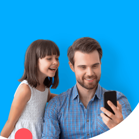
Строительство
Правила сайта
Вопрос ответ
Служба поддержки
Политика конфиденциальности
Купи север - уникальный сервис объявлений для частных лиц
и организаций в рамках нашего севера.
Не нашел нужную вещь или услугу в каталоге? Оставь запрос
оператору. Мы сами найдем все, что нужно. Тебе остается
только ждать звонка.