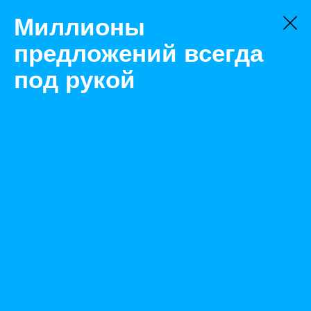
Миллионы
предложений всегда
под рукой
Товары
Одежда
Казань
РУКАВИЦЫ ВИБРОЗАЩИТНЫЕ ВЗР
Назад
Размещено Jul 30, 2021 2:18:44 PM
Просмотры: 438
Телефон: 0