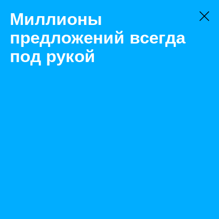
Миллионы
предложений всегда
под рукой
Товары
Складское оборудование
Казань
Тележка платформенная 700х1200 с корзиной (без
колес)
Назад
Размещено Oct 30, 2020 12:18:16 PM
Просмотры: 512
Телефон: 0