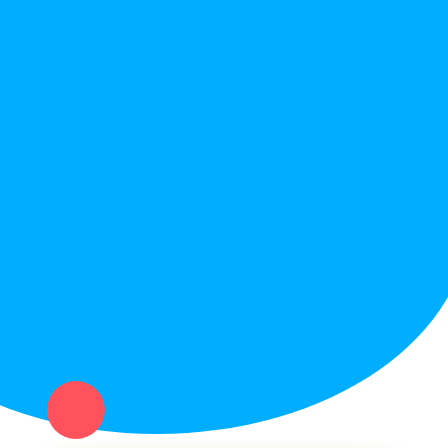
Правила сайта
Вопрос ответ
Служба поддержки
Политика конфиденциальности
Купи север - уникальный сервис объявлений для частных лиц
и организаций в рамках нашего севера.
Не нашел нужную вещь или услугу в каталоге? Оставь запрос
оператору. Мы сами найдем все, что нужно. Тебе остается
только ждать звонка.