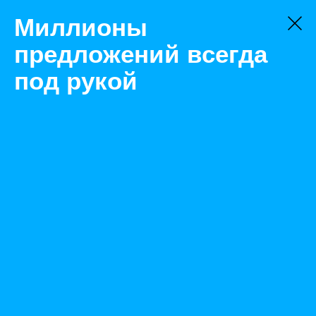
Миллионы
предложений всегда
под рукой
Товары
Складское оборудование
Казань
Тележка платформенная 800х1400 с корзиной (без
колес)
Назад
Размещено Oct 30, 2020 12:28:35 PM
Просмотры: 472
Телефон: 0