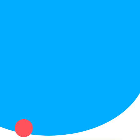
Правила сайта
Вопрос ответ
Служба поддержки
Политика конфиденциальности
Купи север - уникальный сервис объявлений для частных лиц
и организаций в рамках нашего севера.
Не нашел нужную вещь или услугу в каталоге? Оставь запрос
оператору. Мы сами найдем все, что нужно. Тебе остается
только ждать звонка.