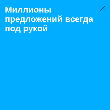
Миллионы
предложений всегда
под рукой
Товары
Источники бесперебойного питания
Краснодар
Электромеханический стабилизатор напряжения
SUNTEK 550 Premium 220/110
Назад
Размещено Feb 15, 2023 8:05:28 AM
Просмотры: 357
Телефон: 0