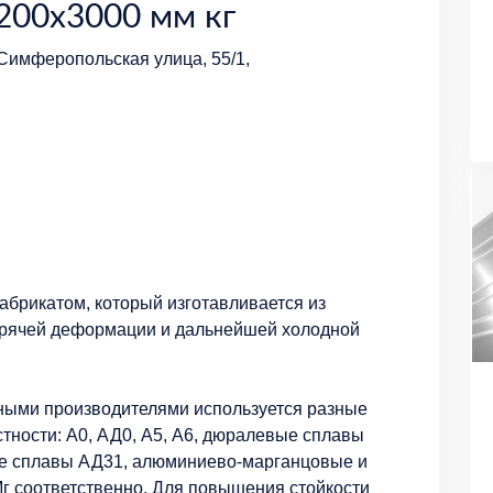
200х3000 мм кг
 Симферопольская улица, 55/1,
брикатом, который изготавливается из
орячей деформации и дальнейшей холодной
ными производителями используется разные
стности: А0, АД0, А5, А6, дюралевые сплавы
ые сплавы АД31, алюминиево-марганцовые и
 соответственно. Для повышения стойкости