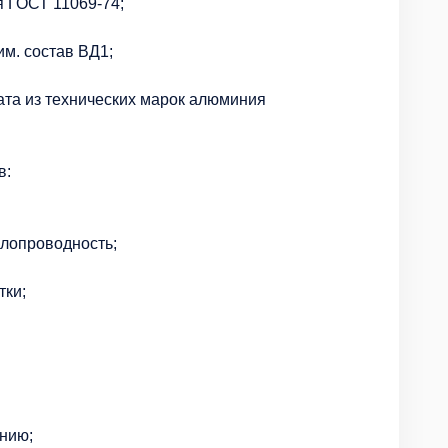
я ГОСТ 11069-74;
им. состав ВД1;
ката из технических марок алюминия
в:
плопроводность;
тки;
анию;