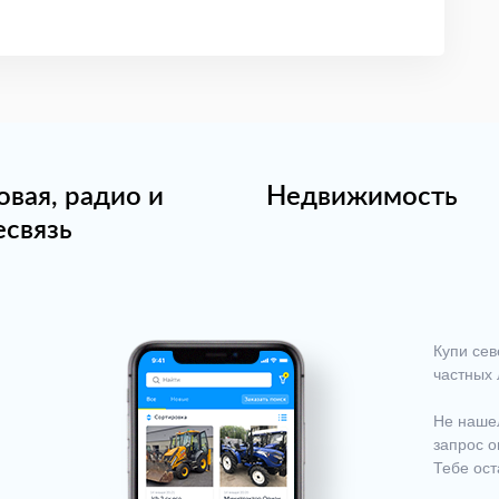
овая, радио и
Недвижимость
есвязь
Купи сев
частных 
Не нашел
запрос о
Тебе ост