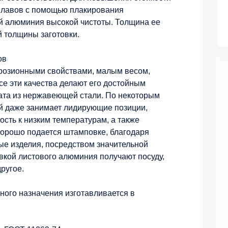
сплавов с помощью плакирования
й алюминия высокой чистоты. Толщина ее
й толщины заготовки.
ов
розионными свойствами, малым весом,
се эти качества делают его достойным
ата из нержавеющей стали. По некоторым
й даже занимает лидирующие позиции,
кость к низким температурам, а также
хорошо подается штамповке, благодаря
ые изделия, посредством значительной
кой листового алюминия получают посуду,
ругое.
ного назначения изготавливается в