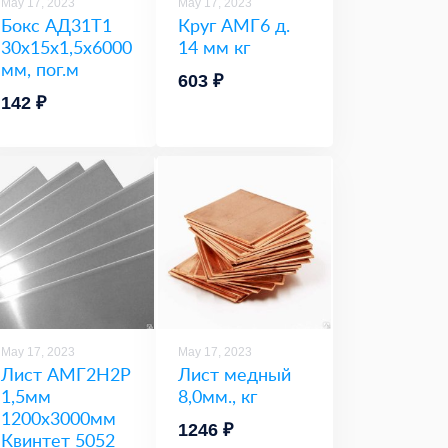
May 17, 2023
May 17, 2023
Бокс АД31Т1
Круг АМГ6 д.
30х15х1,5х6000
14 мм кг
мм, пог.м
603 ₽
142 ₽
May 17, 2023
May 17, 2023
Лист АМГ2Н2Р
Лист медный
1,5мм
8,0мм., кг
1200х3000мм
1246 ₽
Квинтет 5052