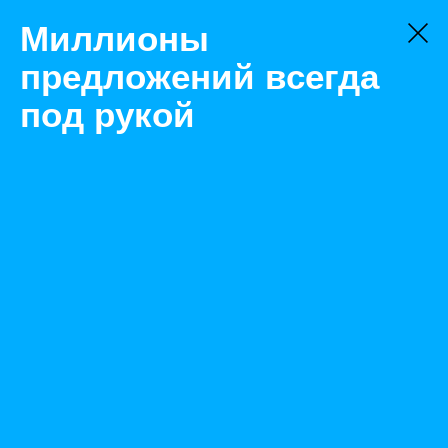
Миллионы
предложений всегда
под рукой
Товары
Тракторы
Краснодар
Трактор Беларус 320.4 с фронтальным погрузчиком
Назад
Размещено Apr 14, 2023 8:41:11 AM
Просмотры: 339
Телефон: 0