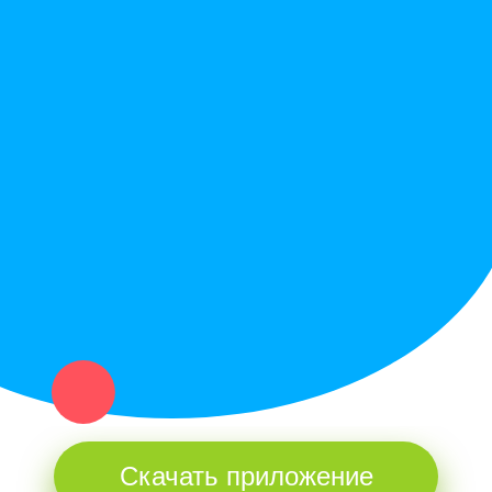
Правила сайта
Вопрос ответ
Служба поддержки
Политика конфиденциальности
Купи север - уникальный сервис объявлений для частных лиц
и организаций в рамках нашего севера.
Не нашел нужную вещь или услугу в каталоге? Оставь запрос
оператору. Мы сами найдем все, что нужно. Тебе остается
только ждать звонка.
Скачать приложение