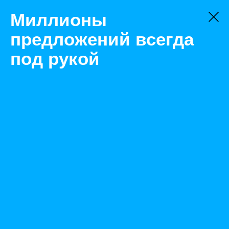
Миллионы
предложений всегда
под рукой
Товары
Одежда
Москва
Защитный комбинезон ТАЙКЕМ С
Назад
Размещено Jul 28, 2021 2:45:25 PM
Просмотры: 496
Телефон: 0