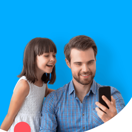
Строительство
Правила сайта
Вопрос ответ
Служба поддержки
Политика конфиденциальности
Купи север - уникальный сервис объявлений для частных лиц
и организаций в рамках нашего севера.
Не нашел нужную вещь или услугу в каталоге? Оставь запрос
оператору. Мы сами найдем все, что нужно. Тебе остается
только ждать звонка.