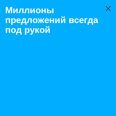
Миллионы
предложений всегда
под рукой
Не нашли, что искали?
Оставьте заявку на поиск
Фильтр
Цена:
ок
-
₽
Найденные объявления