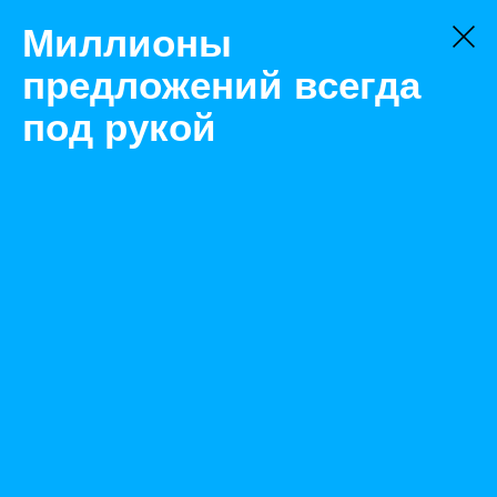
Миллионы
предложений всегда
под рукой
Товары
Модемы, шлюзы, адаптеры
Москва
Ethernet-адаптер TP-link UE300
Назад
Размещено Jul 26, 2021 9:26:53 AM
Просмотры: 561
Телефон: 0