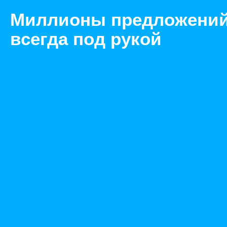
Миллионы предложени
всегда под рукой
Товары
Диски
Москва
HP M6612 600 GB 6G SAS 15K 3.5-inch EVA HDD
Назад
Размещено Jul 27, 2021 7:45:30 AM
Просмотры: 517
Телефон: 0