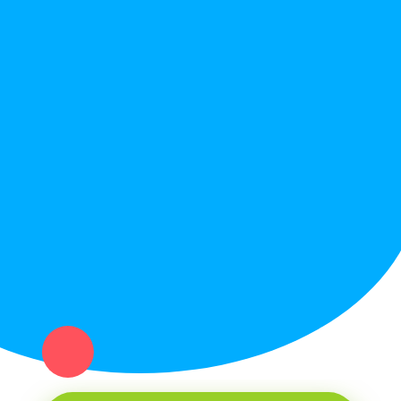
Правила сайта
Вопрос ответ
Служба поддержки
Политика конфиденциальности
Купи север - уникальный сервис объявлений для частных лиц
и организаций в рамках нашего севера.
Не нашел нужную вещь или услугу в каталоге? Оставь запрос
оператору. Мы сами найдем все, что нужно. Тебе остается
только ждать звонка.