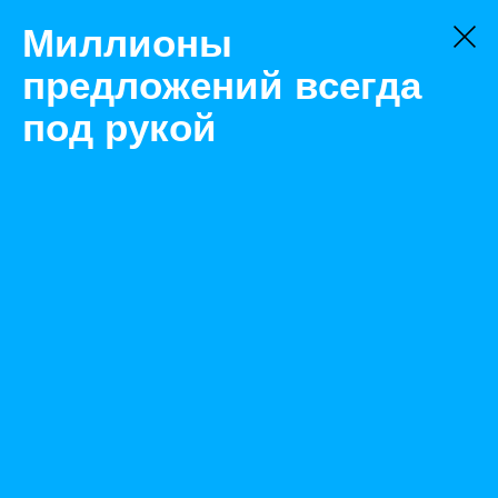
Миллионы
предложений всегда
под рукой
Товары
Контроллеры
Москва
Контроллер 417592-001 HP MSA20 с кэшем и батареей
Назад
Размещено Jul 17, 2021 11:53:25 AM
Просмотры: 509
Телефон: 0