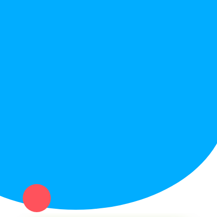
Правила сайта
Вопрос ответ
Служба поддержки
Политика конфиденциальности
Купи север - уникальный сервис объявлений для частных лиц
и организаций в рамках нашего севера.
Не нашел нужную вещь или услугу в каталоге? Оставь запрос
оператору. Мы сами найдем все, что нужно. Тебе остается
только ждать звонка.