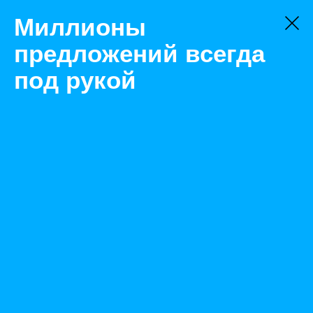
Миллионы
предложений всегда
под рукой
Товары
Контроллеры
Москва
Контроллер HP FC 16G MSA C8R09A
Назад
Размещено Jul 17, 2021 11:38:09 AM
Просмотры: 495
Телефон: 0