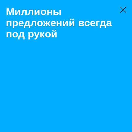
Миллионы
предложений всегда
под рукой
Товары
Ручной инструмент
Москва
Круг алмазный GE AIR EHWA ∅230 с фланцем
Назад
Размещено Sep 15, 2022 8:35:45 AM
Просмотры: 516
Телефон: 0