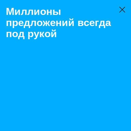
Миллионы
предложений всегда
под рукой
Товары
Газ
Москва
Фреон / Хладон R134a
Назад
Размещено Jan 27, 2021 7:23:28 AM
Просмотры: 416
Телефон: 0