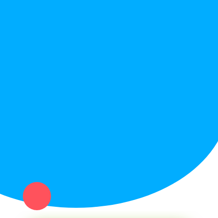
Правила сайта
Вопрос ответ
Служба поддержки
Политика конфиденциальности
Купи север - уникальный сервис объявлений для частных лиц
и организаций в рамках нашего севера.
Не нашел нужную вещь или услугу в каталоге? Оставь запрос
оператору. Мы сами найдем все, что нужно. Тебе остается
только ждать звонка.