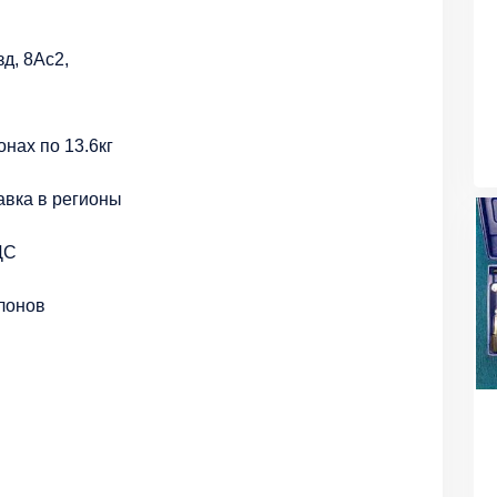
д, 8Ас2,
нах по 13.6кг
авка в регионы
ДС
ллонов