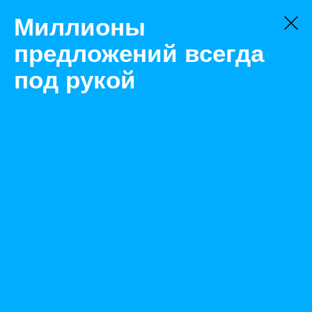
Миллионы
предложений всегда
под рукой
Товары
Газ
Москва
Фреон R-410 Zhejiang (Китай)
Назад
Размещено Feb 8, 2021 10:31:39 AM
Просмотры: 467
Телефон: 0