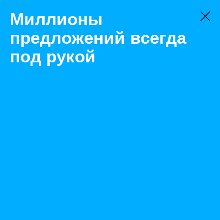
Миллионы
предложений всегда
под рукой
Товары
Жидкое топливо
Москва
Печное топливо
Назад
Размещено Oct 14, 2020 1:13:06 PM
Просмотры: 457
Телефон: 0