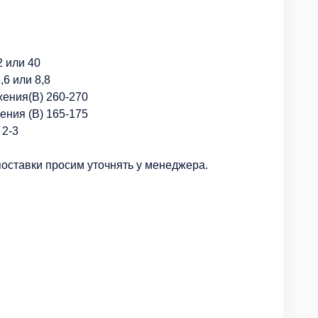
2 или 40
,6 или 8,8
ения(В) 260-270
ения (В) 165-175
 2-3
поставки просим уточнять у менеджера.