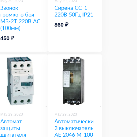
May 29, 2023
May 29, 2023
Звонок
Сирена СС-1
громкого боя
220В 50Гц IP21
МЗ-2Т 220В АС
860 ₽
(100мм)
450 ₽
May 29, 2023
May 29, 2023
Автомат
Автоматически
защиты
й выключатель
двигателя
АЕ 2046 М-100