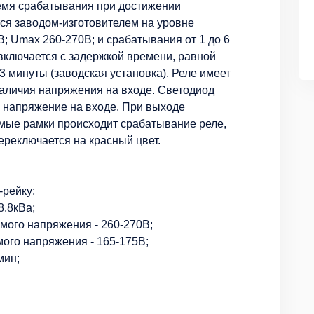
емя срабатывания при достижении
ся заводом-изготовителем на уровне
 Umax 260-270B; и срабатывания от 1 до 6
 включается с задержкой времени, равной
3 минуты (заводская установка). Реле имеет
аличия напряжения на входе. Светодиод
е напряжение на входе. При выходе
мые рамки происходит срабатывание реле,
ереключается на красный цвет.
-рейку;
8.8кВа;
мого напряжения - 260-270В;
ого напряжения - 165-175В;
мин;