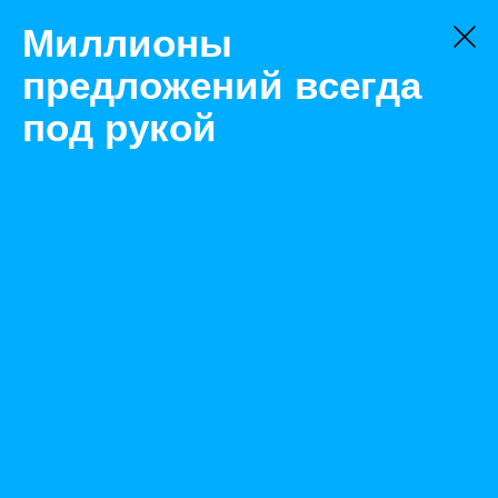
Миллионы
предложений всегда
под рукой
Товары
Автоматизация
Новосибирск
Контроллер EPSolar LS0512EU, 5A, 12V
Назад
Размещено Jun 28, 2023 8:08:19 AM
Просмотры: 348
Телефон: 0