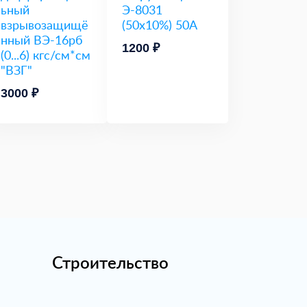
ьный
Э-8031
взрывозащищё
(50х10%) 50А
нный ВЭ-16рб
1200 ₽
(0...6) кгс/см*см
"ВЗГ"
3000 ₽
Строительство