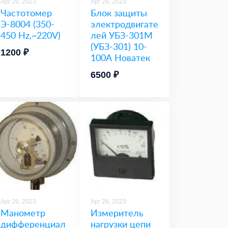
Apr 26, 2023
Apr 26, 2023
Частотомер
Блок защиты
Э-8004 (350-
электродвигате
450 Hz,~220V)
лей УБЗ-301М
(УБЗ-301) 10-
1200 ₽
100А Новатек
6500 ₽
Apr 26, 2023
Apr 26, 2023
Манометр
Измеритель
дифференциал
нагрузки цепи