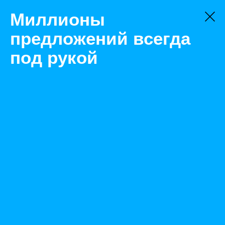
Миллионы
предложений всегда
под рукой
Товары
Двигатель и его детали
Новосибирск
Двигатель Sinotruk D12.42-30 Евро-3
Назад
Размещено Oct 5, 2020 8:46:15 AM
Просмотры: 451
Телефон: 0