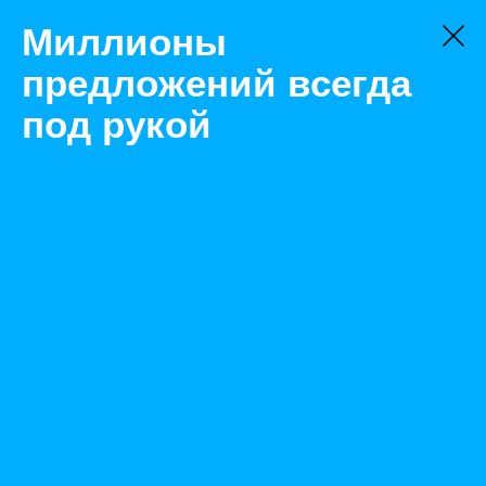
Миллионы
предложений всегда
под рукой
Товары
Двигатель и его детали
Новосибирск
Двигатель Weichai zhag14-3
Назад
Размещено Oct 5, 2020 9:17:28 AM
Просмотры: 669
Телефон: 0