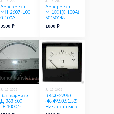
Jul 15, 2022
Jul 15, 2022
Амперметр
Амперметр
МН-2607 (100-
М-1001(0-100А)
0-100А)
60*60*48
3500 ₽
1000 ₽
Jul 15, 2022
Jul 15, 2022
Ваттварметр
В-80(~220В)
Д-368 600
(48,49,50,51,52)
кВ;1000/5
Hz частотомер