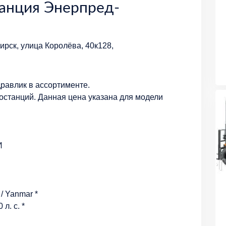
анция Энерпред-
рск, улица Королёва, 40к128,
равлик в ассортименте.
ростанций. Данная цена указана для модели
И
/ Yanmar *
 л. с. *