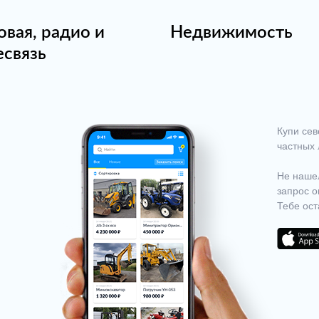
овая, радио и
Недвижимость
есвязь
Купи сев
частных 
Не нашел
запрос о
Тебе ост