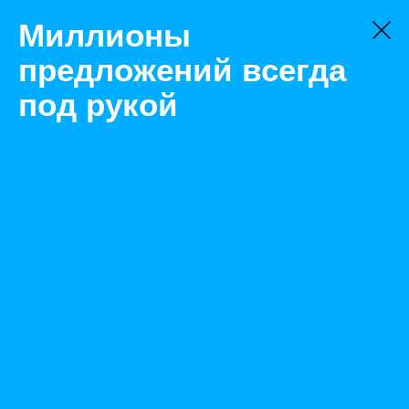
Миллионы
предложений всегда
под рукой
Товары
Сварочные маски
Новосибирск
Маска сварщика Optrel р550 (черный)
Назад
Размещено Dec 17, 2020 8:30:10 AM
Просмотры: 387
Телефон: 0