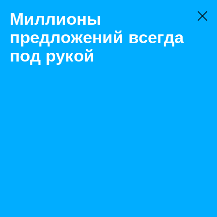
Миллионы
предложений всегда
под рукой
Товары
Защита глаз
Новосибирск
Очки защитные открытые О35 ВИЗИОН (PL)
Назад
Размещено Jan 13, 2021 5:57:37 AM
Просмотры: 351
Телефон: 0