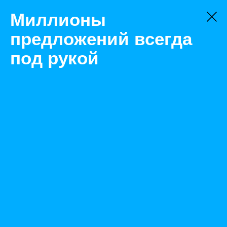
Миллионы
предложений всегда
под рукой
Товары
Комплектующие для монтажа
Новый Уренгой
Проволока алюминиевая в ассортименте
Назад
Размещено Jan 28, 2020 9:38:37 AM
Просмотры: 453
Телефон: 0