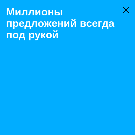
Миллионы
предложений всегда
под рукой
Не нашли, что искали?
Оставьте заявку на поиск
Фильтр
Цена:
ок
-
₽
Найденные объявления