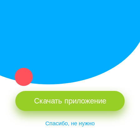
Купи север - уникальный сервис объявлений для частных лиц
и организаций в рамках нашего севера.
Не нашел нужную вещь или услугу в каталоге? Оставь запрос
оператору. Мы сами найдем все, что нужно. Тебе остается
только ждать звонка.
Скачать приложение
Спасибо, не нужно