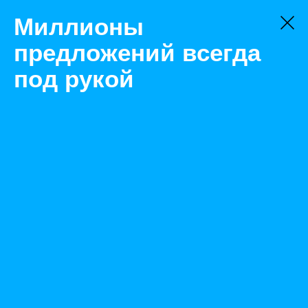
Миллионы
предложений всегда
под рукой
Товары
Горелки
Новый Уренгой
Горелка Webasto TTEvo
Назад
Размещено Apr 23, 2020 10:58:54 AM
Просмотры: 455
Телефон: 0